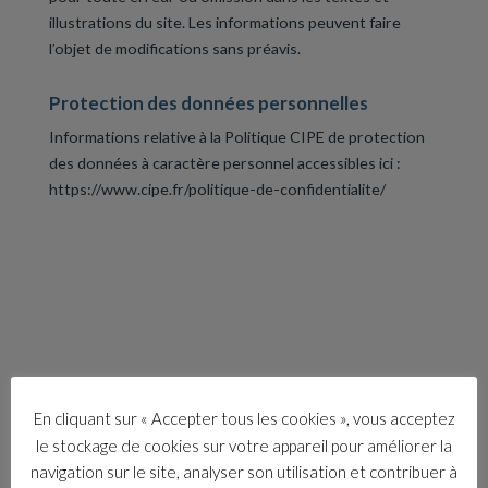
illustrations du site. Les informations peuvent faire
l’objet de modifications sans préavis.
Protection des données personnelles
Informations relative à la Politique CIPE de protection
des données à caractère personnel accessibles ici :
https://www.cipe.fr/politique-de-confidentialite/
Les dernières
actualités
En cliquant sur « Accepter tous les cookies », vous acceptez
le stockage de cookies sur votre appareil pour améliorer la
navigation sur le site, analyser son utilisation et contribuer à