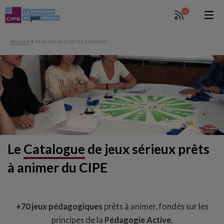
1
Accueil
>
Jeux sérieux prêts à animer
Le
Catalogue
de jeux sérieux prêts
à animer du CIPE
+70 jeux pédagogiques
prêts à animer, fondés sur les
principes de la
Pédagogie Active
.