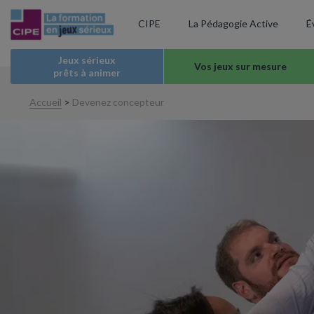
CIPE
La Pédagogie Active
É
Jeux sérieux
Vos jeux sur mesure
prêts à animer
Accueil
>
Devenez concepteur