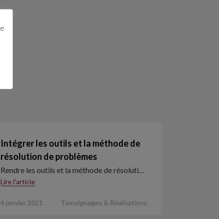
ge
Intégrer les outils et la méthode de
résolution de problèmes
Rendre les outils et la méthode de résoluti…
Lire l'article
4 janvier 2021
Témoignages & Réalisations