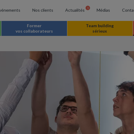
1
vénements
Nos clients
Actualités
Médias
Conta
Former
Team building
vos collaborateurs
sérieux