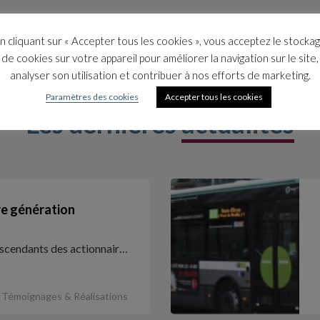
n cliquant sur « Accepter tous les cookies », vous acceptez le stocka
de cookies sur votre appareil pour améliorer la navigation sur le site,
analyser son utilisation et contribuer à nos efforts de marketing.
Paramètres des cookies
Accepter tous les cookies
Les dernières
actualités
re génération
descendants des actionnair…
Témoignages & Réalisations