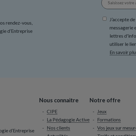
J’accepte de
nos rendez-vous,
messagerie e
gie d’Entreprise
lettres d'in
utiliser le l
En savoir plu
Nous connaitre
Notre offre
CIPE
Jeux
La Pédagogie Active
Formations
Nos clients
Vos jeux sur mesur
ogie d’Entreprise
Actualités
Tarifs et condition