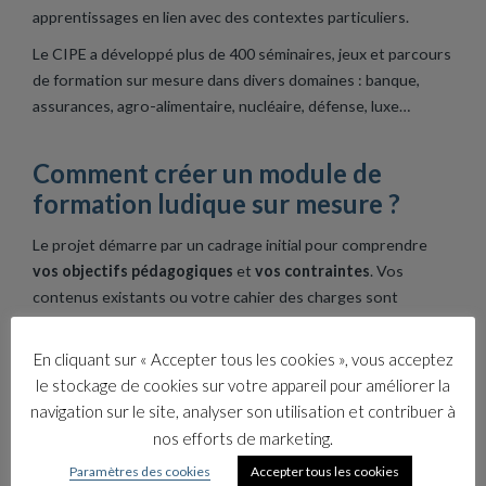
apprentissages en lien avec des contextes particuliers.
Le CIPE a développé plus de 400 séminaires, jeux et parcours
de formation sur mesure dans divers domaines : banque,
assurances, agro-alimentaire, nucléaire, défense, luxe…
Comment créer un module de
formation ludique sur mesure ?
Le projet démarre par un cadrage initial pour comprendre
vos objectifs pédagogiques
et
vos contraintes
. Vos
contenus existants ou votre cahier des charges sont
examinés et les concepts clés à mettre en avant sont
identifiés. Après avoir choisi le format le plus adapté, nous
En cliquant sur « Accepter tous les cookies », vous acceptez
créons vos scénarios et ensuite les supports. Plusieurs
le stockage de cookies sur votre appareil pour améliorer la
tests et ajustements sont ensuite réalisés, avant la première
navigation sur le site, analyser son utilisation et contribuer à
animation. L’industrialisation du jeu est menée : finalisation de
nos efforts de marketing.
supports et rédaction détaillée du guide d’animation. Le
Paramètres des cookies
Accepter tous les cookies
package pédagogique est transféré aux formateurs internes