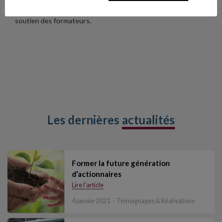
pour déploiement auprès des équipes. Le CIPE reste en
soutien des formateurs.
Les dernières
actualités
Former la future génération
d’actionnaires
Lire l'article
4 janvier 2021
Témoignages & Réalisations