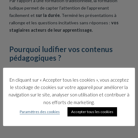
Par rapport à une formation traditionnelle, la formation
ludique permet de capter l’attention de l’apprenant
facilement et
sur la durée
. Terminé les présentations à
rallonge et les questions incitatives sans réponses :
vos
stagiaires acteurs de leur apprentissage.
Pourquoi ludifier vos contenus
pédagogiques ?
Vos contenus sont déjà solides et pertinents, mais vous
souhaitez les rendre plus
interactifs et ludiques
. Le CIPE
En cliquant sur « Accepter tous les cookies », vous acceptez
vous aide à les rendre marquants et mémorables. En
le stockage de cookies sur votre appareil pour améliorer la
intégrant diverses mécaniques ludiques (simulations, jeux de
navigation sur le site, analyser son utilisation et contribuer à
rôle, études de cas interactives,…), vous enrichissez vos
nos efforts de marketing.
contenus et les rendez encore plus impactants.
Paramètres des cookies
Accepter tous les cookies