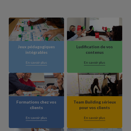
Jeux pédagogiques
Ludification de vos
intégrables
contenus
En savoir plus
En savoir plus
Formations chez vos
Team Building sérieux
clients
pour vos clients
En savoir plus
En savoir plus