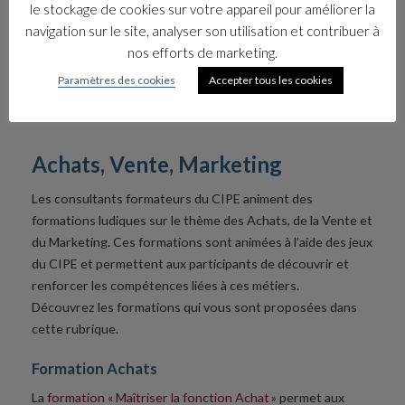
le stockage de cookies sur votre appareil pour améliorer la
navigation sur le site, analyser son utilisation et contribuer à
nos efforts de marketing.
Paramètres des cookies
Accepter tous les cookies
Achats, Vente, Marketing
Les
consultants formateurs du CIPE animent des
formations ludiques sur le thème des
Achats, de la Vente et
du Marketing.
Ces formations sont animées à l’aide des jeux
du CIPE et permettent aux participants
de découvrir et
renforcer le
s
compétences
liées à
ces métiers.
Découvrez
les formations
qui vous sont proposé
e
s dans
cette rubrique.
Formation
Achats
La
formation « Maîtriser la fonction Achat »
permet aux