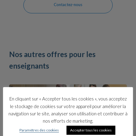
Contactez-nous
Nos autres offres pour les
enseignants
En cliquant sur « Accepter tous les cookies », vous acceptez
le stockage de cookies sur votre appareil pour améliorer la
navigation sur le site, analyser son utilisation et contribuer à
Catalogue de jeux
Jeux sur mesure &
sérieux
ludification de vos
nos efforts de marketing.
contenus
Paramètres des cookies
Accepter tous les cookies
En savoir plus
En savoir plus