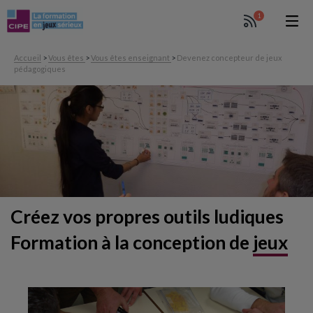
1
Accueil
>
Vous êtes
>
Vous êtes enseignant
>
Devenez concepteur de jeux
pédagogiques
Créez vos propres outils ludiques
Formation à la conception de
jeux