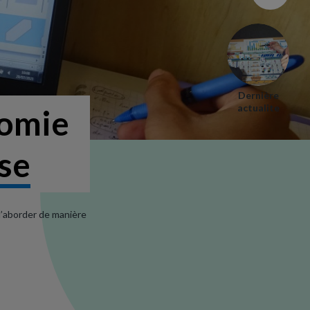
Dernière
actualite
nomie
ise
d’aborder de manière