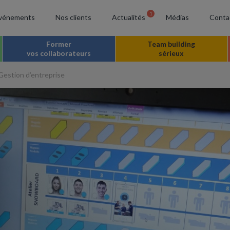
1
vénements
Nos clients
Actualités
Médias
Conta
Former
Team building
vos collaborateurs
sérieux
estion d’entreprise