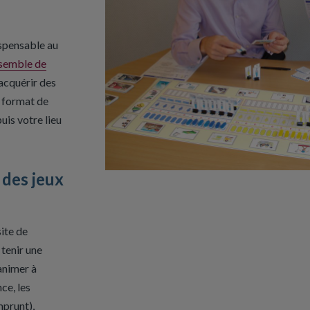
ispensable au
semble de
acquérir des
 format de
uis votre lieu
 des jeux
ite de
 tenir une
animer à
nce, les
mprunt),