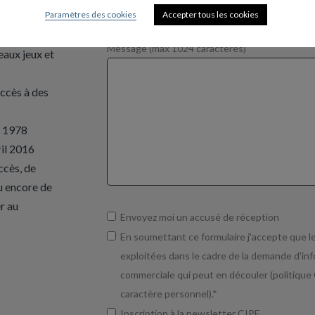
utilisation de
Paramètres des cookies
Accepter tous les cookies
es actualités
Message (max 1024 caractères)
eaux jeux et
cès à des
er 1978
ril 2016
ccès, de
ou encore de
r au
Envoyez moi un accusé de réception
En soumettant ce formulaire j'accepte que le
exploitées dans le cadre de la demande d'info
commerciale qui peut en découler (politiqu
caractère personnel).*
Inscription à la newsletter CIPE