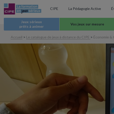
CIPE
La Pédagogie Active
É
Jeux sérieux
Vos jeux sur mesure
prêts à animer
Accueil
>
Le catalogue de jeux à distance du CIPE
>
Économie & G