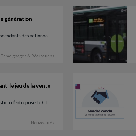
re génération
descendants des actionna…
Témoignages & Réalisations
t, le jeu de la vente
stion d’entreprise Le CI…
Nouveautés