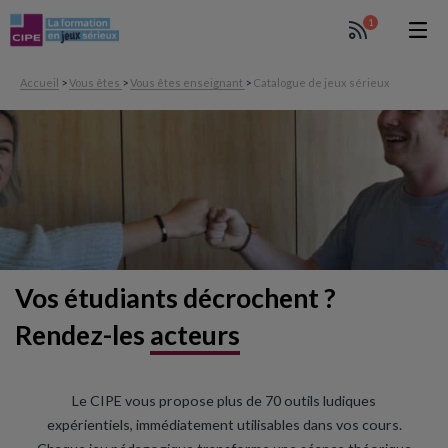
1
Accueil
>
Vous êtes
>
Vous êtes enseignant
>
Catalogue de jeux sérieux
Vos étudiants décrochent ?
Rendez-les
acteurs
Le CIPE vous propose plus de 70 outils ludiques
expérientiels, immédiatement utilisables dans vos cours.