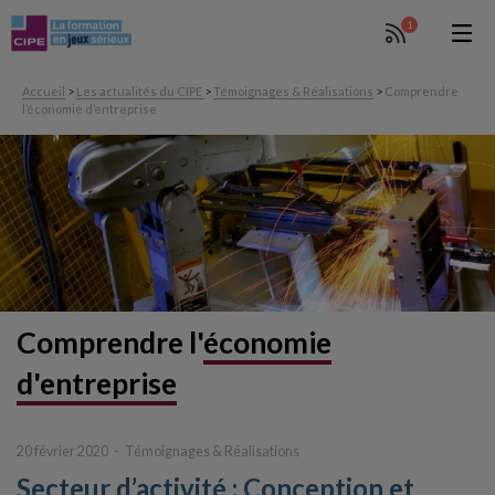
1
Accueil
>
Les actualités du CIPE
>
Témoignages & Réalisations
>
Comprendre
l’économie d’entreprise
Comprendre
l'
économie
d'entreprise
20 février 2020
Témoignages & Réalisations
Secteur d’activité : Conception et