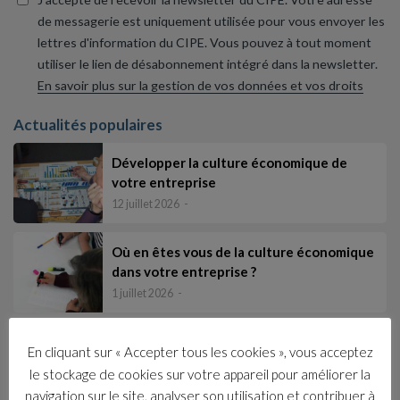
de messagerie est uniquement utilisée pour vous envoyer les
lettres d'information du CIPE. Vous pouvez à tout moment
utiliser le lien de désabonnement intégré dans la newsletter.
En savoir plus sur la gestion de vos données et vos droits
Actualités populaires
Développer la culture économique de
votre entreprise
12 juillet 2026
Où en êtes vous de la culture économique
dans votre entreprise ?
1 juillet 2026
Élaborer et animer une formation pour
En cliquant sur « Accepter tous les cookies », vous acceptez
tous les salariés afin d’intégrer les fonda…
le stockage de cookies sur votre appareil pour améliorer la
17 juin 2026
navigation sur le site, analyser son utilisation et contribuer à