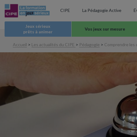
CIPE
La Pédagogie Active
É
Jeux sérieux
Vos jeux sur mesure
prêts à animer
Accueil
>
Les actualités du CIPE
>
Pédagogie
>
Comprendre les c