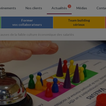
1
vénements
Nos clients
Actualités
Médias
Conta
Former
Team building
vos collaborateurs
sérieux
auses de la faible culture économique des salariés