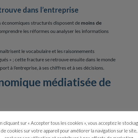
trouve dans l’entreprise
s économiques structurés disposent de
moins de
comprendre les réformes ou analyser les informations
maîtrisent le vocabulaire et les raisonnements
ués » ; cette fracture se retrouve ensuite dans le monde
port à l’entreprise, à ses chiffres et à ses décisions.
nomique médiatisée de
ciennes et peu pédagogiques
n cliquant sur « Accepter tous les cookies », vous acceptez le stocka
de cookies sur votre appareil pour améliorer la navigation sur le site,
echnique
(taux directeurs, déficit structurel, productivité
analyser son utilisation et contribuer à nos efforts de marketing.