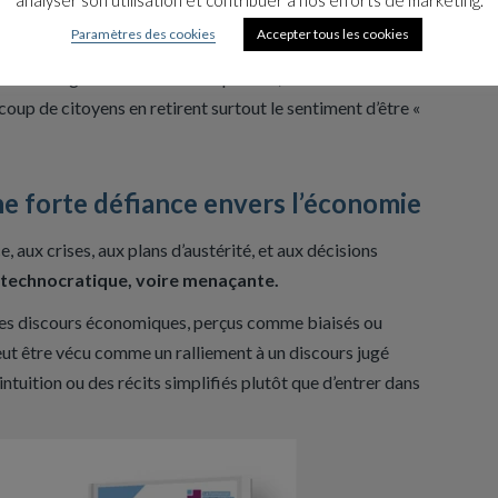
rs et de commentaires difficiles à hiérarchiser pour le
Paramètres des cookies
Accepter tous les cookies
ux de long terme rarement explicites, et les liens avec la
oup de citoyens en retirent surtout le sentiment d’être «
ne forte défiance envers l’économie
 aux crises, aux plans d’austérité, et aux décisions
 technocratique, voire menaçante.
 des discours économiques, perçus comme biaisés ou
ut être vécu comme un ralliement à un discours jugé
intuition ou des récits simplifiés plutôt que d’entrer dans