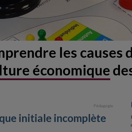
prendre les causes d
ulture économique
des
Pédagogie
ue initiale incomplète