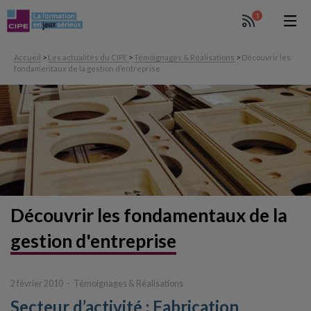
1
Accueil
>
Les actualités du CIPE
>
Témoignages & Réalisations
>
Découvrir les
fondamentaux de la gestion d’entreprise
Découvrir les fondamentaux
de la
gestion d'entreprise
2 février 2010
Témoignages & Réalisations
Secteur d’activité : Fabrication