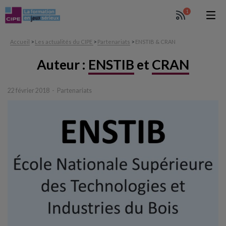
1
Accueil
>
Les actualités du CIPE
>
Partenariats
>
ENSTIB & CRAN
Auteur :
ENSTIB
et
CRAN
22 février 2018
Partenariats