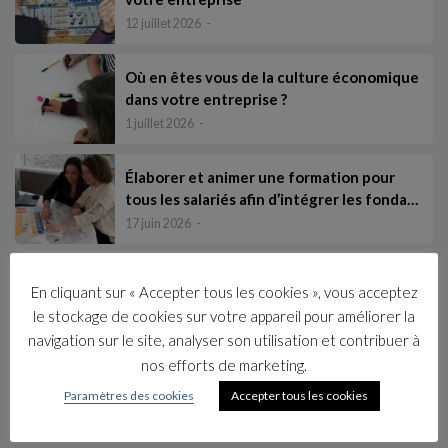
12 juillet 2026
Où en êtes vous de la culture économique
dans votre entreprise ?
1 juillet 2026
Élaborer et animer une formation pour
tous les salariés afin d’intégrer les fonda…
17 juin 2026
Les catégories
En cliquant sur « Accepter tous les cookies », vous acceptez
Collections
le stockage de cookies sur votre appareil pour améliorer la
Livres
navigation sur le site, analyser son utilisation et contribuer à
nos efforts de marketing.
Mises à jour
Paramètres des cookies
Accepter tous les cookies
Nouveautés
Partenariats