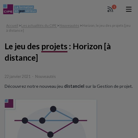
1
Accueil
>
Les actualités du CIPE
>
Nouveautés
>
Horizon, le jeu des projets [jeu
à distance]
Le jeu des
projets
:
Horizon [à
distance]
22 janvier 2021
Nouveautés
Découvrez notre nouveau jeu
distanciel
sur la Gestion de projet.