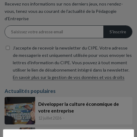
Recevez nos informations sur nos derniers jeux, nos rendez-
vous, tenez vous au courant de l’actualité de la Pédagogie
d’Entreprise
J’accepte de recevoir la newsletter du CIPE. Votre adresse
de messagerie est uniquement utilisée pour vous envoyer les
lettres d'information du CIPE. Vous pouvez à tout moment
utiliser le lien de désabonnement intégré dans la newsletter.
En savoir plus sur la gestion de vos données et vos droits
Actualités populaires
Développer la culture économique de
votre entreprise
12 juillet 2026
Où en êtes vous de la culture économique