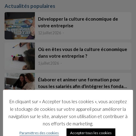
Actualités populaires
Développer la culture économique de
votre entreprise
12 juillet 2026
Où en êtes vous de la culture économique
dans votre entreprise ?
1 juillet 2026
Élaborer et animer une formation pour
tous les salariés afin d’intégrer les fonda…
17 juin 2026
En cliquant sur « Accepter tous les cookies », vous acceptez
le stockage de cookies sur votre appareil pour améliorer la
Les catégories
navigation sur le site, analyser son utilisation et contribuer à
Collections
nos efforts de marketing.
Livres
Paramètres des cookies
Accepter tous les cookies