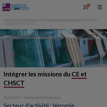
1
Accueil
>
Les actualités du CIPE
>
Témoignages & Réalisations
>
Intégrer les
missions du CE et CHSCT
Intégrer
les missions du
CE et
CHSCT
15 juin 2014
Témoignages & Réalisations
Secteur d’activité : Verrerie.