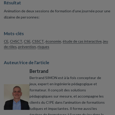
Résultat
Animation de deux sessions de formation d’une journée pour une
dizaine de personnes:
Mots-clés
CE
,
CHSCT
,
CSE
,
CSSCT
,
économie
,
étude de cas interactive
,
jeu
de rôles
,
prévention
,
risques
Auteur/rice de l'article
Bertrand
Bertrand SIMON est à la fois concepteur de
jeux, expert en ingénierie pédagogique et
formateur. Il conçoit des solutions
pédagogiques sur mesure, et accompagne les
clients du CIPE dans l’animation de formations
ludiques et impactantes. Il forme aussi les
équipes de formateurs à l’usage du jeu dans la