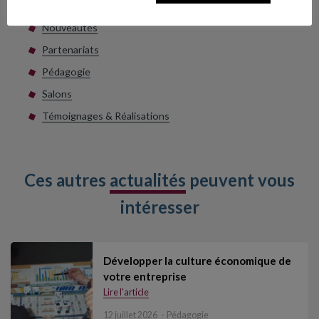
Mises à jour
Nouveautés
Partenariats
Pédagogie
Salons
Témoignages & Réalisations
Ces autres
actualités
peuvent vous
intéresser
Développer la culture économique de
votre entreprise
Lire l'article
12 juillet 2026
Pédagogie