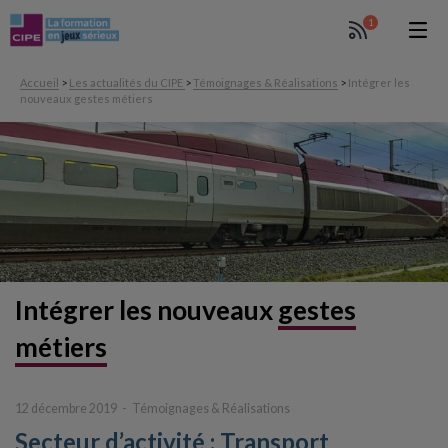
1
Accueil
>
Les actualités du CIPE
>
Témoignages & Réalisations
>
Intégrer les
nouveaux gestes métiers
Intégrer
les nouveaux
gestes
métiers
12 décembre 2019
Témoignages & Réalisations
Secteur d’activité : Transport