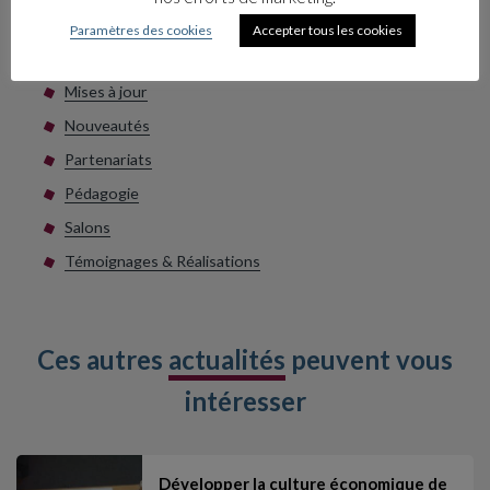
Collections
Paramètres des cookies
Accepter tous les cookies
Livres
Mises à jour
Nouveautés
Partenariats
Pédagogie
Salons
Témoignages & Réalisations
Ces autres
actualités
peuvent vous
intéresser
Développer la culture économique de