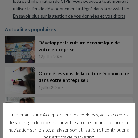
lettres d'information du CIPE. Vous pouvez à tout moment
utiliser le lien de désabonnement intégré dans la newsletter.
En savoir plus sur la gestion de vos données et vos droits
Actualités populaires
Développer la culture économique de
votre entreprise
12 juillet 2026
Où en êtes vous de la culture économique
dans votre entreprise ?
1 juillet 2026
Élaborer et animer une formation pour
tous les salariés afin d’intégrer les fonda…
En cliquant sur « Accepter tous les cookies », vous acceptez
17 juin 2026
le stockage de cookies sur votre appareil pour améliorer la
navigation sur le site, analyser son utilisation et contribuer à
Les catégories
nos efforts de marketing.