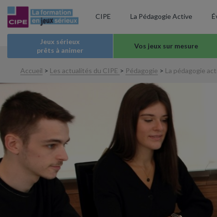
CIPE
La Pédagogie Active
É
Jeux sérieux
Vos jeux sur mesure
prêts à animer
Accueil
>
Les actualités du CIPE
>
Pédagogie
>
La pédagogie act