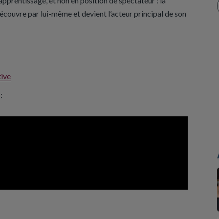
apprentissage, et non en position de spectateur : la
découvre par lui-même et devient l’acteur principal de son
tive
: