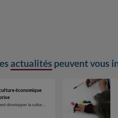
res
actualités
peuvent vous i
 culture économique
prise
t développer la cultur…