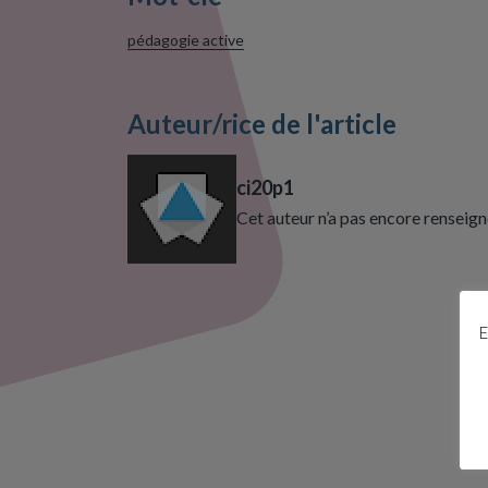
pédagogie active
Auteur/rice de l'article
ci20p1
Cet auteur n’a pas encore renseign
E