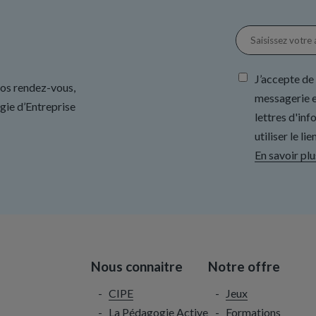
J’accepte de
nos rendez-vous,
messagerie e
gie d’Entreprise
lettres d'in
utiliser le l
En savoir plu
Nous connaitre
Notre offre
CIPE
Jeux
La Pédagogie Active
Formations