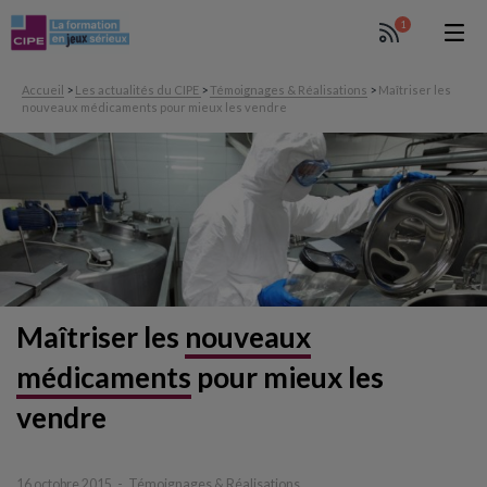
1
Accueil
>
Les actualités du CIPE
>
Témoignages & Réalisations
>
Maîtriser les
nouveaux médicaments pour mieux les vendre
Maîtriser les
nouveaux
médicaments
pour mieux les
vendre
16 octobre 2015
Témoignages & Réalisations