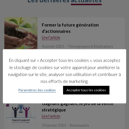
Former la future génération
d’actionnaires
Lire l'article
4 janvier 2021
Témoignages & Réalisations
En cliquant sur « Accepter tous les cookies », vous acceptez
Intégrer les outils et la méthode de
le stockage de cookies sur votre appareil pour améliorer la
résolution de problèmes
navigation sur le site, analyser son utilisation et contribuer à
Lire l'article
nos efforts de marketing.
4 janvier 2021
Témoignages & Réalisations
Paramètres des cookies
Accepter tous les cookies
Gagnant gagnant, le jeu de la vente
stratégique
Lire l'article
29 janvier 2023
Nouveautés