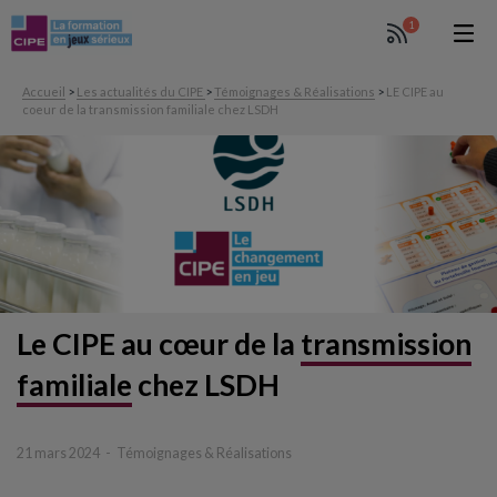
1
Accueil
>
Les actualités du CIPE
>
Témoignages & Réalisations
>
LE CIPE au
coeur de la transmission familiale chez LSDH
Le CIPE au cœur de la
transmission
familiale
chez LSDH
21 mars 2024
Témoignages & Réalisations