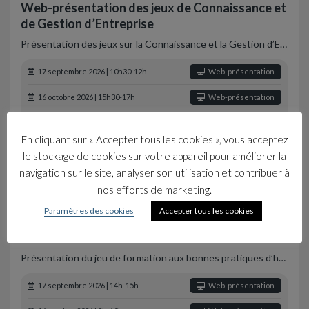
Web-présentation des jeux de Connaissance et
de Gestion d’Entreprise
Présentation des jeux sur la Connaissance et la Gestion d’E…
17 septembre 2026 | 10h30-12h
Web-présentation
16 octobre 2026 | 15h30-17h
Web-présentation
19 novembre 2026 | 10h30-12h
Web-présentation
En cliquant sur « Accepter tous les cookies », vous acceptez
17 décembre 2026 | 15h30-17h
Web-présentation
le stockage de cookies sur votre appareil pour améliorer la
navigation sur le site, analyser son utilisation et contribuer à
nos efforts de marketing.
Hygiène, Sécurité, Développement Durable
Paramètres des cookies
Accepter tous les cookies
Web-présentation du jeu HACCP Industrie et
Restauration
Présentation du jeu de formation aux bonnes pratiques d’h…
17 septembre 2026 | 14h-15h
Web-présentation