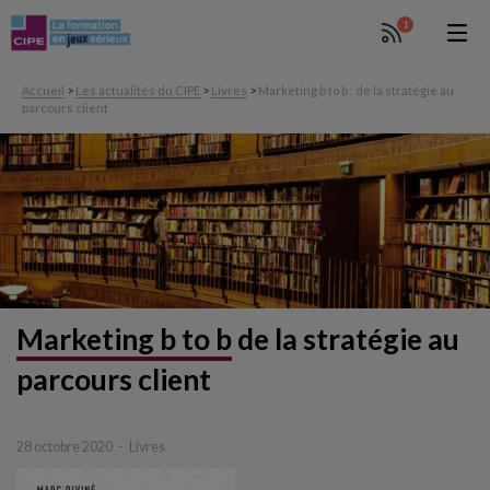
1
Accueil
>
Les actualités du CIPE
>
Livres
>
Marketing b to b : de la stratégie au
parcours client
Marketing b to b
de la stratégie au
parcours client
28 octobre 2020
Livres