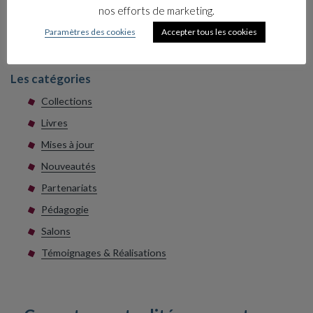
Élaborer et animer une formation pour
nos efforts de marketing.
tous les salariés afin d’intégrer les fonda…
Paramètres des cookies
Accepter tous les cookies
17 juin 2026
Les catégories
Collections
Livres
Mises à jour
Nouveautés
Partenariats
Pédagogie
Salons
Témoignages & Réalisations