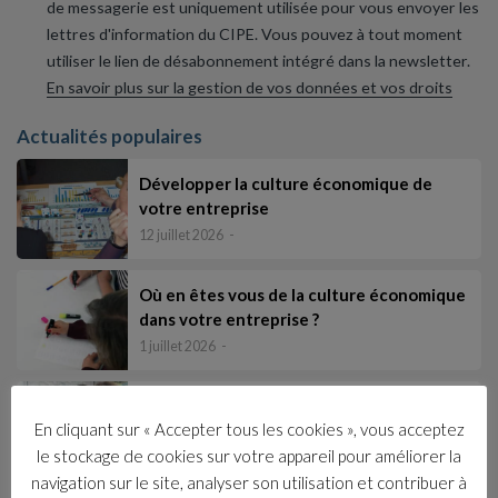
de messagerie est uniquement utilisée pour vous envoyer les
lettres d'information du CIPE. Vous pouvez à tout moment
utiliser le lien de désabonnement intégré dans la newsletter.
En savoir plus sur la gestion de vos données et vos droits
Actualités populaires
Développer la culture économique de
votre entreprise
12 juillet 2026
Où en êtes vous de la culture économique
dans votre entreprise ?
1 juillet 2026
Élaborer et animer une formation pour
En cliquant sur « Accepter tous les cookies », vous acceptez
tous les salariés afin d’intégrer les fonda…
le stockage de cookies sur votre appareil pour améliorer la
17 juin 2026
navigation sur le site, analyser son utilisation et contribuer à