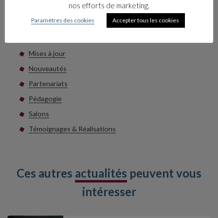
nos efforts de marketing.
Les catégories
Paramètres des cookies
Accepter tous les cookies
Collections
Livres
Mises à jour
Nouveautés
Partenariats
Pédagogie
Salons
Témoignages & Réalisations
Ces autres
actualités
peuvent vous
intéresser