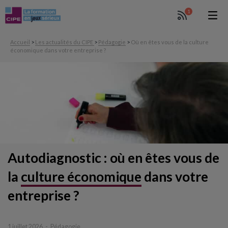
1
Accueil
>
Les actualités du CIPE
>
Pédagogie
>
Où en êtes vous de la culture
économique dans votre entreprise ?
Autodiagnostic : où en êtes vous de
la
culture
économique
dans votre
entreprise ?
1 juillet 2026
Pédagogie