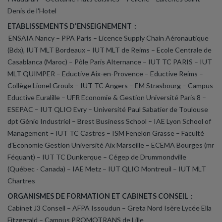
Denis de l'Hotel
ETABLISSEMENTS D'ENSEIGNEMENT :
ENSAIA Nancy – PPA Paris – Licence Supply Chain Aéronautique
(Bdx), IUT MLT Bordeaux – IUT MLT de Reims – Ecole Centrale de
Casablanca (Maroc) – Pôle Paris Alternance – IUT TC PARIS – IUT
MLT QUIMPER – Eductive Aix-en-Provence – Eductive Reims –
Collège Lionel Groulx – IUT TC Angers – EM Strasbourg – Campus
Eductive Euralille
– UFR Economie & Gestion Université Paris 8
–
ESEPAC – IUT QLIO Evry – Université Paul Sabatier de Toulouse
dpt Génie Industriel – Brest Business School
– IAE Lyon School of
Management – IUT TC Castres – ISM Fenelon Grasse – Faculté
d'Economie Gestion Université Aix Marseille – ECEMA Bourges (mr
Féquant) – IUT TC Dunkerque – Cégep de Drummondville
(Québec - Canada) – IAE Metz – IUT QLIO Montreuil – IUT MLT
Chartres
ORGANISMES DE FORMATION ET CABINETS CONSEIL :
Cabinet J3 Conseil – AFPA Issoudun
– Greta Nord Isère Lycée Ella
Fitzgerald – Campus PROMOTRANS de Lille