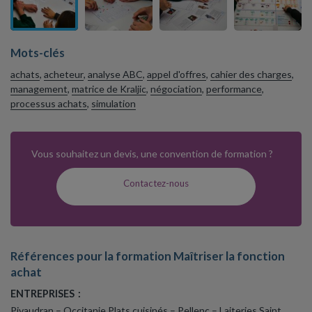
Mots-clés
achats
,
acheteur
,
analyse ABC
,
appel d'offres
,
cahier des charges
,
management
,
matrice de Kraljic
,
négociation
,
performance
,
processus achats
,
simulation
Vous souhaitez un devis, une convention de formation ?
Contactez-nous
Références pour la formation Maîtriser la fonction
achat
ENTREPRISES :
Pivaudran – Occitanie Plats cuisinés
– Pellenc – Laiteries Saint