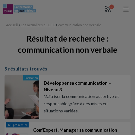
1
Accueil
>
Les actualités du CIPE
>
communication non verbale
Résultat de recherche :
communication non verbale
5 résultats trouvés
Formation
Développer sa communication –
Niveau 3
Maîtriser la communication assertive et
responsable grâce à des mises en
situations variées.
Jeu présentiel
Com’Expert, Manager sa communication