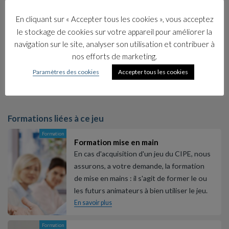
CCI de la Réunion – GRETA Lorraine Ouest
– Campus
En cliquant sur « Accepter tous les cookies », vous acceptez
PROMOTRANS de Lille
le stockage de cookies sur votre appareil pour améliorer la
navigation sur le site, analyser son utilisation et contribuer à
nos efforts de marketing.
Nos clients
Paramètres des cookies
Accepter tous les cookies
Formations liées à ce jeu
Formation
Formation mise en main
En cas d'acquisition d'un jeu du CIPE, nous
assurons, a votre demande, la formation
de mise en mains : il s'agit de former le ou
les futurs animateurs à bien utiliser le jeu.
En savoir plus
Formation