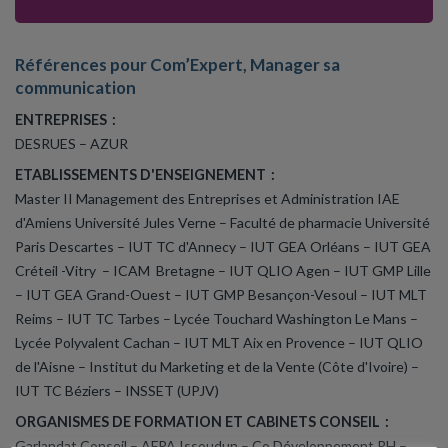
Références pour Com’Expert, Manager sa
communication
ENTREPRISES :
DESRUES – AZUR
ETABLISSEMENTS D'ENSEIGNEMENT :
Master II Management des Entreprises et Administration IAE
d'Amiens Université Jules Verne – Faculté de pharmacie Université
Paris Descartes – IUT TC d'Annecy – IUT GEA Orléans – IUT GEA
Créteil -Vitry – ICAM Bretagne – IUT QLIO Agen – IUT GMP Lille
– IUT GEA Grand-Ouest – IUT GMP Besançon-Vesoul – IUT MLT
Reims – IUT TC Tarbes
– Lycée Touchard Washington Le Mans –
Lycée Polyvalent Cachan – IUT MLT Aix en Provence – IUT QLIO
de l'Aisne – Institut du Marketing et de la Vente (Côte d'Ivoire) –
IUT TC Béziers – INSSET (UPJV)
ORGANISMES DE FORMATION ET CABINETS CONSEIL :
Garlandat Conseil – AFPA Issoudun – Co Développement RH –