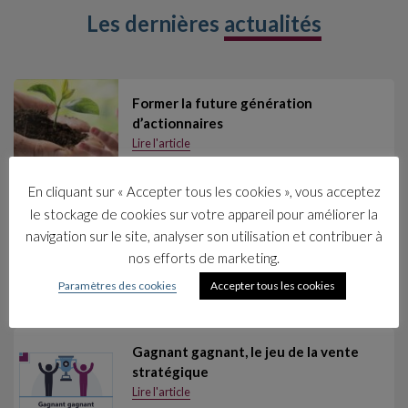
Les dernières
actualités
Former la future génération
d’actionnaires
Lire l'article
4 janvier 2021
Témoignages & Réalisations
En cliquant sur « Accepter tous les cookies », vous acceptez
le stockage de cookies sur votre appareil pour améliorer la
Intégrer les outils et la méthode de
navigation sur le site, analyser son utilisation et contribuer à
résolution de problèmes
nos efforts de marketing.
Lire l'article
Paramètres des cookies
Accepter tous les cookies
4 janvier 2021
Témoignages & Réalisations
Gagnant gagnant, le jeu de la vente
stratégique
Lire l'article