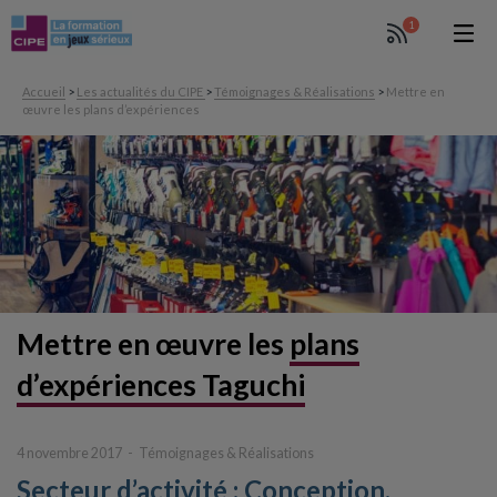
1
Accueil
>
Les actualités du CIPE
>
Témoignages & Réalisations
>
Mettre en
œuvre les plans d’expériences
Mettre en œuvre
les
plans
d’expériences Taguchi
4 novembre 2017
Témoignages & Réalisations
Secteur d’activité : Conception,