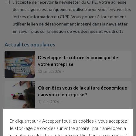
J’accepte de recevoir la newsletter du CIPE. Votre adresse
de messagerie est uniquement utilisée pour vous envoyer les
lettres d'information du CIPE. Vous pouvez à tout moment
utiliser le lien de désabonnement intégré dans la newsletter.
En savoir plus sur la gestion de vos données et vos droits
Actualités populaires
Développer la culture économique de
votre entreprise
12 juillet 2026
Où en êtes vous de la culture économique
dans votre entreprise ?
1 juillet 2026
Élaborer et animer une formation pour
En cliquant sur « Accepter tous les cookies », vous acceptez
tous les salariés afin d’intégrer les fonda…
le stockage de cookies sur votre appareil pour améliorer la
17 juin 2026
navigation sur le site, analyser son utilisation et contribuer à