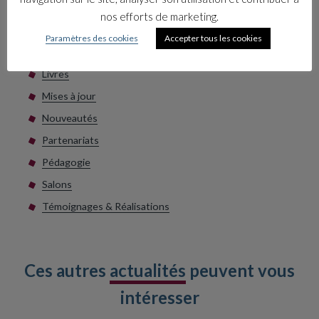
nos efforts de marketing.
Les catégories
Paramètres des cookies
Accepter tous les cookies
Collections
Livres
Mises à jour
Nouveautés
Partenariats
Pédagogie
Salons
Témoignages & Réalisations
Ces autres
actualités
peuvent vous
intéresser