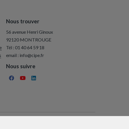
Nous trouver
56 avenue Henri Ginoux
92120 MONTROUGE
e
Tél :
01 40 64 59 18
s
email :
info@cipe.fr
Nous suivre
Avis aux créateurs de jeux