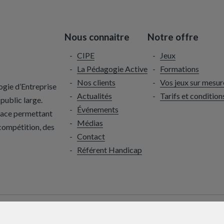
Nous connaitre
Notre offre
CIPE
Jeux
La Pédagogie Active
Formations
Nos clients
Vos jeux sur mesur
ogie d’Entreprise
Actualités
Tarifs et condition
public large.
Événements
icace permettant
Médias
 compétition, des
Contact
Référent Handicap
Informations légales
Politique de confidentialité