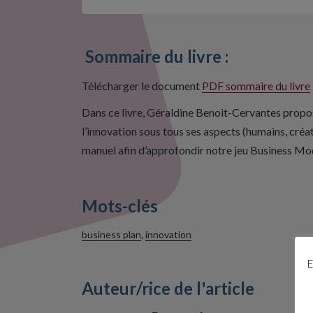
Sommaire du livre :
Télécharger le document
PDF sommaire du livre
Dans ce livre, Géraldine Benoit-Cervantes propo
l’innovation sous tous ses aspects (humains, créa
manuel afin d’approfondir notre jeu Business Mo
Mots-clés
,
business plan
innovation
E
Auteur/rice de l'article