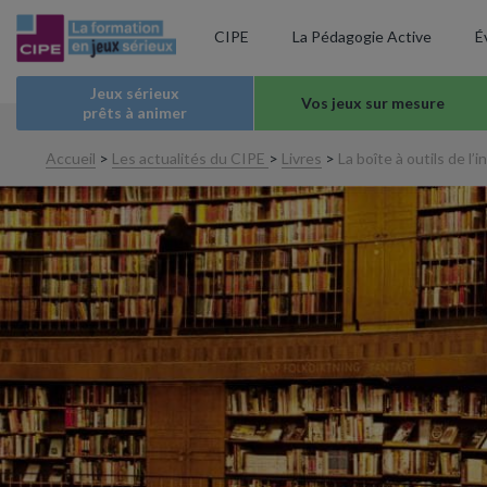
CIPE
La Pédagogie Active
É
Jeux sérieux
Vos jeux sur mesure
prêts à animer
Accueil
>
Les actualités du CIPE
>
Livres
>
La boîte à outils de l’