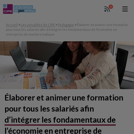
1
Accueil
>
Les actualités du CIPE
>
Pédagogie
>
Élaborer et animer une formation
pour tous les salariés afin d’intégrer les fondamentaux de l’économie en
entreprise de manière ludique
Élaborer et animer une formation
pour tous les salariés
afin
d’intégrer les fondamentaux de
l’économie en entreprise
de