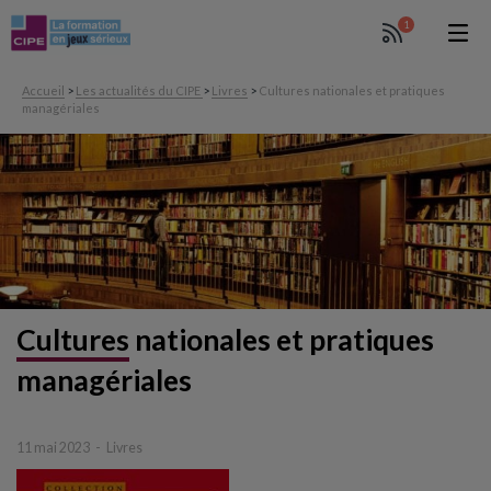
1
Accueil
>
Les actualités du CIPE
>
Livres
>
Cultures nationales et pratiques
managériales
Cultures
nationales
et pratiques
managériales
11 mai 2023
Livres