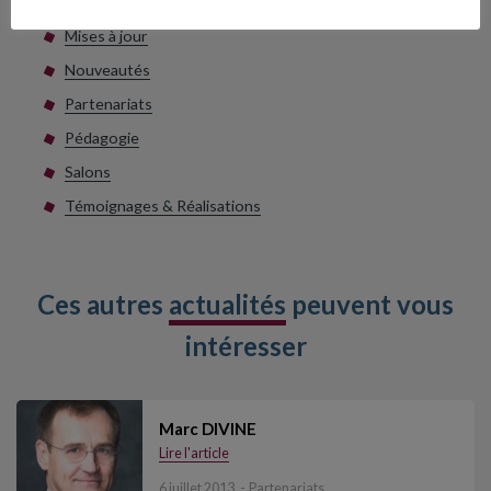
Livres
Mises à jour
Nouveautés
Partenariats
Pédagogie
Salons
Témoignages & Réalisations
Ces autres
actualités
peuvent vous
intéresser
Marc DIVINE
Lire l'article
6 juillet 2013
Partenariats