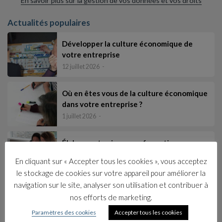
En savoir plus sur la gestion de vos données et vos droits
Actualités populaires
Développer la culture économique de
votre entreprise
12 juillet 2026
Où en êtes vous de la culture économique
dans votre entreprise ?
1 juillet 2026
Élaborer et animer une formation pour
tous les salariés afin d’intégrer les fonda…
En cliquant sur « Accepter tous les cookies », vous acceptez
17 juin 2026
le stockage de cookies sur votre appareil pour améliorer la
navigation sur le site, analyser son utilisation et contribuer à
Les catégories
nos efforts de marketing.
Collections
Paramètres des cookies
Accepter tous les cookies