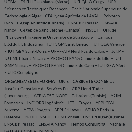
UTBM – ESITH Casablanca (Maroc) – IUT QLIO Cergy – UFR
Sciences et Techniques Besançon – École Nationale Supérieure de
Technologie d'Alger – CFA Lycée Agricole de LAVAL – Polytech
Lyon – Cégep Ahuntsic (Canada) – ENSCBP Pessac – ENSAIA
Nancy – Cégep de Saint-Jérôme (Canada) – INSSET – UFR de
Physique et Ingénierie Université de Strasbourg
– Campus
E.S.P.R.I.T. Industries – IUT SGM Saint-Brieuc – IUT GEA Valence
– IUT GEA Saint-Denis – UPHF-AIP Nord Pas de Calais – I.S.T.P –
IUT MLT Saint-Nazaire – PROMOTRANS Campus de Lille – IUT
GMP Nantes – PROMOTRANS Campus de Caen – IUT GEA Niort
– UTC Compiègne
ORGANISMES DE FORMATION ET CABINETS CONSEIL :
Institut Consulaire de Services Eu – CRP Henri Tudor
(Luxembourg) – AFPIA EST-NORD – Echoform (Tunisie) – A2IM
Formation – IND'ORR Ingénierie – IFTH Troyes – AFPI CFAI
Auxerre – AFPA Limoges – AFPI 54 Laxou – AFNOR Paris La
Défense – PROCONSEIL – BDM Conseil – ENST d'Alger (Algérie) –
ENSCBP Pessac – ENSAIA Nancy – Tiempo Consulting
– Nathalie
BALL ACCOMPAGNEMENT