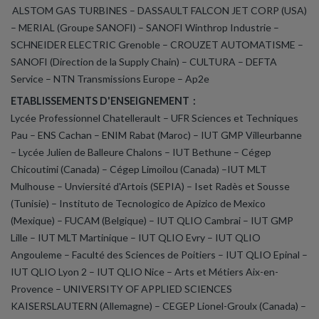
ALSTOM GAS TURBINES – DASSAULT FALCON JET CORP (USA)
– MERIAL (Groupe SANOFI) – SANOFI Winthrop Industrie –
SCHNEIDER ELECTRIC Grenoble – CROUZET AUTOMATISME –
SANOFI (Direction de la Supply Chain) – CULTURA – DEFTA
Service – NTN Transmissions Europe – Ap2e
ETABLISSEMENTS D'ENSEIGNEMENT :
Lycée Professionnel Chatellerault – UFR Sciences et Techniques
Pau – ENS Cachan – ENIM Rabat (Maroc) – IUT GMP Villeurbanne
– Lycée Julien de Balleure Chalons – IUT Bethune – Cégep
Chicoutimi (Canada) – Cégep Limoilou (Canada) –IUT MLT
Mulhouse – Unviersité d'Artois (SEPIA) – Iset Radès et Sousse
(Tunisie) – Instituto de Tecnologico de Apizico de Mexico
(Mexique) – FUCAM (Belgique) – IUT QLIO Cambrai – IUT GMP
Lille – IUT MLT Martinique – IUT QLIO Evry – IUT QLIO
Angouleme – Faculté des Sciences de Poitiers – IUT QLIO Epinal –
IUT QLIO Lyon 2 – IUT QLIO Nice – Arts et Métiers Aix-en-
Provence – UNIVERSITY OF APPLIED SCIENCES
KAISERSLAUTERN (Allemagne) – CEGEP Lionel-Groulx (Canada) –