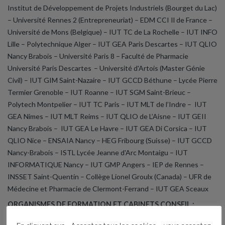
Institut de Développement de Projets Industriels (Bourget du Lac)
– Université Rennes 2 (Entrepreneuriat) – EDM CCI Il de France –
Université de Mons (Belgique) – IUT TC de La Rochelle – IUT INFO
Lille – Polytechnique Alger – IUT GEA Paris Descartes – IUT QLIO
Nancy Brabois – Université Paris 8 – Faculté de Pharmacie
Université Paris Descartes – Université d'Artois (Master Génie
Civil)
– IUT GIM Saint-Nazaire
– IUT GCCD Béthune
– Lycée Pierre
Termier Grenoble – IUT Roanne – IUT SGM Saint-Brieuc –
Polytech Montpelier – IUT TC Paris – IUT MLT de l’Indre – IUT
GEA Nimes – IUT MLT Reims – IUT QLIO de L’Aisne – IUT GEII
Nancy Brabois – IUT GEA Le Havre – IUT GEA Di Corsica – IUT
QLIO Nice – ENSAIA Nancy – HEG Fribourg (Suisse) – IUT GCCD
Nancy-Brabois – ISTL Lycée Jeanne d'Arc Montaigu
– IUT
INFORMATIQUE Nancy – IUT GMP Angers – IEP de Rennes –
INSSET Saint-Quentin – Collège Lionel Groulx (Canada) – UFR de
Médecine et Pharmacie de Clermont-Ferrand – IUT GEA Sceaux
ORGANISMES DE FORMATION ET CABINETS CONSEIL :
HEXAGONALE CONSULTANTS – AFORP Neuilly – TERTIA TECH