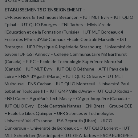
d'Oise – Cerballiance
ETABLISSEMENTS D'ENSEIGNEMENT :
UFR Sciences & Techniques Besançon – IUT MLT Evry – IUT QLIO
Epinal – IUT QLIO Bourges – ENI Tarbes – Ministère de
l'Education et de la Formation (Tunisie) – IUT MLT Bordeaux 4 –
Ecole des Mines d'Albi-Carmaux –Ecole Centrale Marseille – IST
Bretagne – UFR Physique & Ingénierie Strasbourg – Université de
Savoie IUP GSI Annecy – Collège Communautaire NB Barthurst
(Canada) – EIPC – Ecole de Technologie Supérieure Montréal
(Canada) – IUT MLT Evry – IUT QLIO Béthune – AFPI Pays de la
Loire – ENSA d'Agadir (Maroc) – IUT QLIO Orléans – IUT MLT
Mulhouse – ENS Cachan – IUT QLIO Montreuil – Université Paul
Sabatier Toulouse III – IUT GMP Ville d'Avray – IUT QLIO Rodez –
ENSI Caen – AgroParisTech Massy – Cégep Jonquière (Canada) –
IUT QLIO Evry – Ecole Centrale Nantes – ENI Brest – Groupe ECE
– Ecole Le Likes Quimper – UFR Sciences & Technologies
Université Val d'Essonne – ISA Beyrouth (Liban) – ULCO
Dunkerque – Université de Bordeaux 1 – IUT QLIO Lorient – IUT
MLT Schoelcher (Martinique) – IUT GEA Tarbes – ESCP EUROPE –