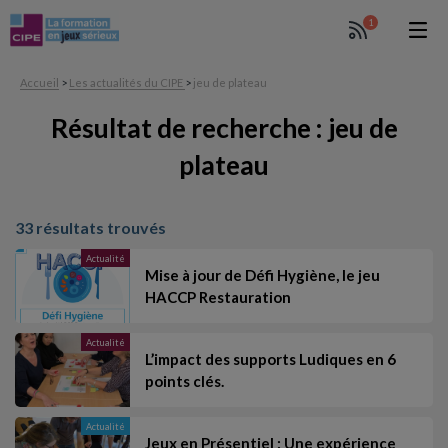
1
Accueil
>
Les actualités du CIPE
>
jeu de plateau
Résultat de recherche : jeu de
plateau
33 résultats trouvés
Actualité
Mise à jour de Défi Hygiène, le jeu
HACCP Restauration
Actualité
L’impact des supports Ludiques en 6
points clés.
Actualité
Jeux en Présentiel : Une expérience