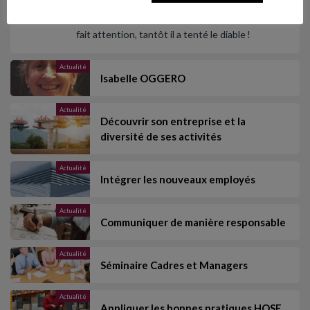
maladroitement ou volontairement, prend des
risques : tantôt il ne savait pas, tantôt il n'a pas
fait attention, tantôt il a tenté le diable !
Actualité
‌Isabelle OGGERO
Actualité
Découvrir son entreprise et la
diversité de ses activités
Actualité
Intégrer les nouveaux employés
Actualité
Communiquer de manière responsable
Actualité
Séminaire Cadres et Managers
Actualité
Appliquer les bonnes pratiques HQSE