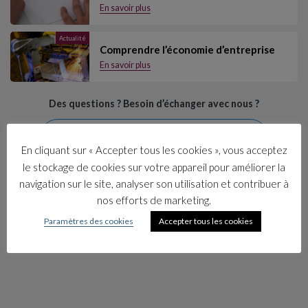
En savoir plus
Actualité
Comprendre l’économie d’entreprise
En savoir plus
Des questions ? Besoin d’échanger avec nous ?
Contactez-nous
En cliquant sur « Accepter tous les cookies », vous acceptez
le stockage de cookies sur votre appareil pour améliorer la
navigation sur le site, analyser son utilisation et contribuer à
nos efforts de marketing.
Paramètres des cookies
Accepter tous les cookies