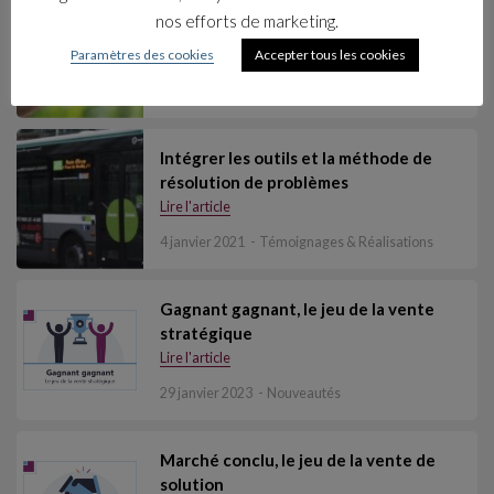
Former la future génération
nos efforts de marketing.
d’actionnaires
Paramètres des cookies
Accepter tous les cookies
Lire l'article
4 janvier 2021
Témoignages & Réalisations
Intégrer les outils et la méthode de
résolution de problèmes
Lire l'article
4 janvier 2021
Témoignages & Réalisations
Gagnant gagnant, le jeu de la vente
stratégique
Lire l'article
29 janvier 2023
Nouveautés
Marché conclu, le jeu de la vente de
solution