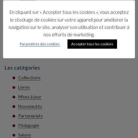
Où en êtes vous de la culture économique
En cliquant sur « Accepter tous les cookies », vous acceptez
dans votre entreprise ?
le stockage de cookies sur votre appareil pour améliorer la
1 juillet 2026
navigation sur le site, analyser son utilisation et contribuer à
nos efforts de marketing.
Élaborer et animer une formation pour
tous les salariés afin d’intégrer les fonda…
Paramètres des cookies
Accepter tous les cookies
17 juin 2026
Les catégories
Collections
Livres
Mises à jour
Nouveautés
Partenariats
Pédagogie
Salons