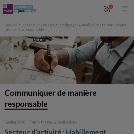
1
Accueil
>
Les actualités du CIPE
>
Témoignages & Réalisations
>
Communiquer
de manière responsable
Communiquer
de manière
responsable
1 juillet 2018
Témoignages & Réalisations
Secteur d’activité : Habillement.