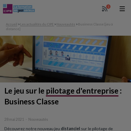
1
Accueil
>
Les actualités du CIPE
>
Nouveautés
>
Business Classe [jeu à
distance]
Le jeu sur le
pilotage d'entreprise
:
Business Classe
28 mai 2021
Nouveautés
Découvrez notre nouveau jeu
distanciel
sur le pilotage de