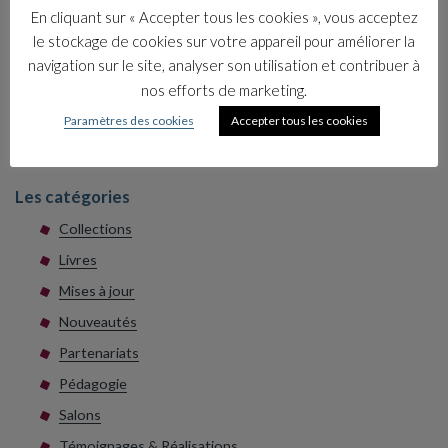
En cliquant sur « Accepter tous les cookies », vous acceptez
dans votre entreprise ?
le stockage de cookies sur votre appareil pour améliorer la
1 juillet 2026
navigation sur le site, analyser son utilisation et contribuer à
nos efforts de marketing.
Élaborer et animer une formation pour
tous les salariés afin d’intégrer les fonda…
Paramètres des cookies
Accepter tous les cookies
17 juin 2026
Les catégories
Collections
Livres
Mises à jour
Nouveautés
Partenariats
Pédagogie
Salons
Témoignages & Réalisations