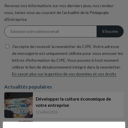
Recevez nos informations sur nos derniers jeux, nos rendez-
vous, tenez vous au courant de l’actualité de la Pédagogie
d’Entreprise
J’accepte de recevoir la newsletter du CIPE. Votre adresse
de messagerie est uniquement utilisée pour vous envoyer les
lettres d'information du CIPE. Vous pouvez à tout moment
utiliser le lien de désabonnement intégré dans la newsletter.
En savoir plus sur la gestion de vos données et vos droits
Actualités populaires
Développer la culture économique de
votre entreprise
12 juillet 2026
Où en êtes vous de la culture économique