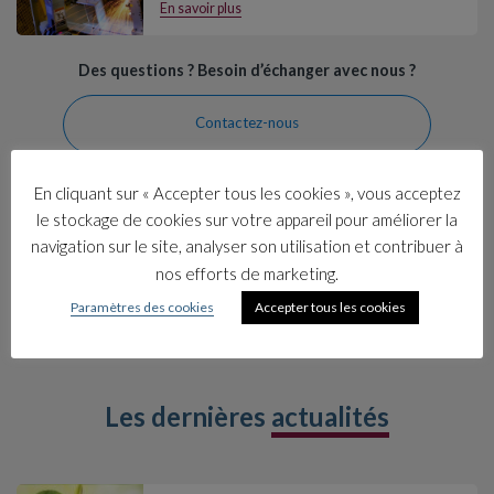
En savoir plus
Des questions ? Besoin d’échanger avec nous ?
Contactez-nous
En cliquant sur « Accepter tous les cookies », vous acceptez
le stockage de cookies sur votre appareil pour améliorer la
navigation sur le site, analyser son utilisation et contribuer à
nos efforts de marketing.
Paramètres des cookies
Accepter tous les cookies
Les dernières
actualités