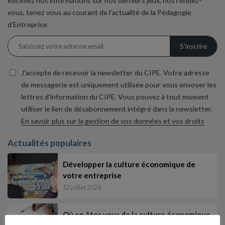
Recevez nos informations sur nos derniers jeux, nos rendez-
vous, tenez vous au courant de l’actualité de la Pédagogie
d’Entreprise
J’accepte de recevoir la newsletter du CIPE. Votre adresse
de messagerie est uniquement utilisée pour vous envoyer les
lettres d'information du CIPE. Vous pouvez à tout moment
utiliser le lien de désabonnement intégré dans la newsletter.
En savoir plus sur la gestion de vos données et vos droits
Actualités populaires
Développer la culture économique de
votre entreprise
12 juillet 2026
Où en êtes vous de la culture économique