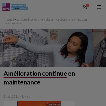
1
Accueil
>
Les actualités du CIPE
>
Livres
>
Amélioration continue en
maintenance
Amélioration continue
en
maintenance
3 août 2011
Livres