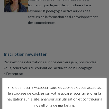
formation par le jeu. Elle contribue à faire
rayonner la pédagogie active auprès des
acteurs de la formation et du développement
des compétences.
Inscription newsletter
Recevez nos informations sur nos derniers jeux, nos rendez-
vous, tenez vous au courant de l’actualité de la Pédagogie
d’Entreprise
En cliquant sur « Accepter tous les cookies », vous acceptez
le stockage de cookies sur votre appareil pour améliorer la
J’accepte de recevoir la newsletter du CIPE. Votre adresse
navigation sur le site, analyser son utilisation et contribuer à
de messagerie est uniquement utilisée pour vous envoyer les
nos efforts de marketing.
lettres d'information du CIPE. Vous pouvez à tout moment