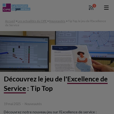
1
Accueil
>
Les actualités du CIPE
>
Nouveautés
>
Tip Top, le jeu de l’Excellence
de Service
Découvrez le jeu de l'
Excellence de
Service
:
Tip Top
19 mai 2025
Nouveautés
Découvrez notre nouveau jeu sur l’Excellence de service :