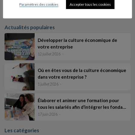
Paramètres des cookies
Accepter tous les cookies
utiliser le lien de désabonnement intégré dans la newsletter.
En savoir plus sur la gestion de vos données et vos droits
Actualités populaires
Développer la culture économique de
votre entreprise
12 juillet 2026
Où en êtes vous de la culture économique
dans votre entreprise ?
1 juillet 2026
Élaborer et animer une formation pour
tous les salariés afin d’intégrer les fonda…
17 juin 2026
Les catégories