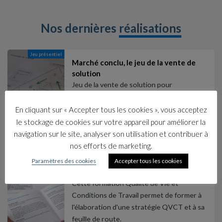
Nos dernières
réalisations
Jeu présentiel
Marché conclu, le jeu de la vente de
solution
Jeu de la vente de solution pour
s'approprier les méthodes de vente
adaptée aux besoins du client.
En cliquant sur « Accepter tous les cookies », vous acceptez
En savoir plus
le stockage de cookies sur votre appareil pour améliorer la
navigation sur le site, analyser son utilisation et contribuer à
Formation
nos efforts de marketing.
Engager une démarche de qualité de
vie et des conditions de travail
Paramètres des cookies
Accepter tous les cookies
pertinente et efficace
Cette formation Qualité de Vie et
Conditions de Travail permet de former à
l'élaboration d'une stratégie QVCT et à sa
feuille de route.