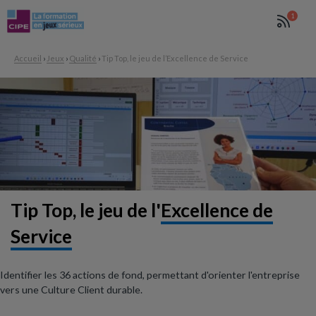
1
Accueil
›
Jeux
›
Qualité
›
Tip Top, le jeu de l’Excellence de Service
Tip Top, le jeu
de l'
Excellence de
Service
Identifier les 36 actions de fond, permettant d'orienter l'entreprise
vers une Culture Client durable.