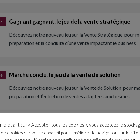
Gagnant gagnant, le jeu de la vente stratégique
té
Découvrez notre nouveau jeu sur la Vente Stratégique, pour ma
préparation et la conduite d’une vente impactant le business
Marché conclu, le jeu de la vente de solution
té
Découvrez notre nouveau jeu sur la Vente de Solution, pour maî
préparation et l’entretien de ventes adaptées aux besoins
n cliquant sur « Accepter tous les cookies », vous acceptez le stocka
Tope là, le jeu de la négociation
té
de cookies sur votre appareil pour améliorer la navigation sur le site,
analyser son utilisation et contribuer à nos efforts de marketing.