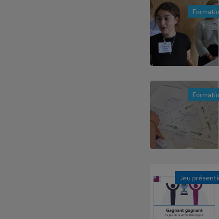
Formati
Formati
Jeu présenti