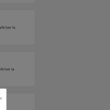
îtriser la
triser la
ge