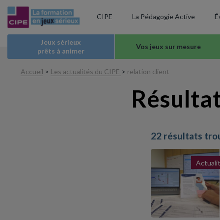
CIPE
La Pédagogie Active
É
Jeux sérieux
Vos jeux sur mesure
prêts à animer
Accueil
>
Les actualités du CIPE
>
relation client
Résultat
22 résultats tr
Actuali