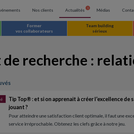
1
vénements
Nos clients
Actualités
Médias
Conta
Former
Team building
vos collaborateurs
sérieux
 de recherche : relati
ouvés
Tip Top® : et si on apprenait à créer l’excellence de 
té
jouant ?
Pour atteindre une satisfaction client optimale, il faut une exc
service irréprochable. Obtenez les clefs grâce à notre jeu.