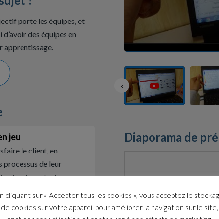
sujet ?
ectif porte les équipes, et
 d’avoir des équipes en
eur apprentissage.
e
Diaporama de pré
en jeu
faire le client, en
s processus de leur
le plus de parts de
n cliquant sur « Accepter tous les cookies », vous acceptez le stocka
de cookies sur votre appareil pour améliorer la navigation sur le site,
analyser son utilisation et contribuer à nos efforts de marketing.