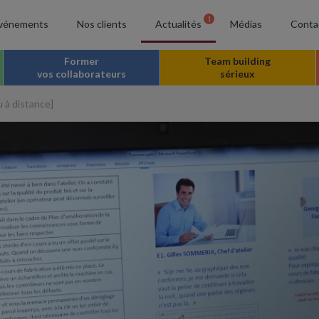
1
vénements
Nos clients
Actualités
Médias
Conta
Former
Team building
vos collaborateurs
sérieux
u à distance]