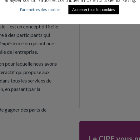
le
Paramètres des cookies
Accepter tous les cookies
 et plus particulièrement la
le – est un concept difficile
e à des participants qui
expérience ou qui ont une
lle de l’entreprise.
son pour laquelle nous avons
teractif qui propose aux
dans tous les services de
on, en passant par la
t de gagner des parts de
Le CIPE vous p