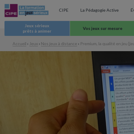
CIPE
La Pédagogie Active
É
Jeux sérieux
Vos jeux sur mesure
prêts à animer
Accueil
›
Jeux
›
Nos jeux à distance
›
Premium, la qualité en jeu [je