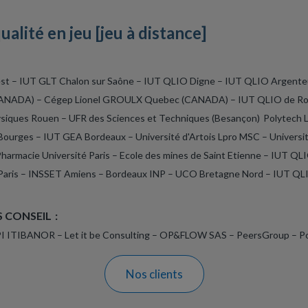
alité en jeu [jeu à distance]
Brest – IUT GLT Chalon sur Saône – IUT QLIO Digne – IUT QLIO Argen
CANADA) – Cégep Lionel GROULX Quebec (CANADA) – IUT QLIO de Ro
ysiques Rouen – UFR des Sciences et Techniques (Besançon) Polytech 
O Bourges – IUT GEA Bordeaux
– Université d'Artois Lpro MSC – Univers
armacie Université Paris – Ecole des mines de Saint Etienne – IUT QL
Paris – INSSET Amiens
– Bordeaux INP – UCO Bretagne Nord – IUT QLIO
 CONSEIL :
I ITIBANOR – Let it be Consulting
– OP&FLOW SAS – PeersGroup – Pol
Nos clients