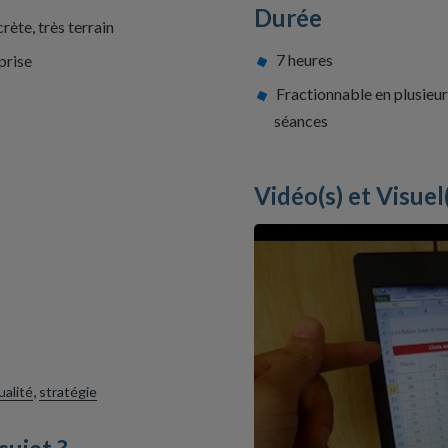
Durée
rète, très terrain
7 heures
prise
Fractionnable en plusieu
séances
Vidéo(s) et Visuel
,
ualité
stratégie