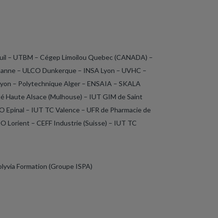
teuil – UTBM – Cégep Limoilou Quebec (CANADA) –
anne – ULCO Dunkerque – INSA Lyon – UVHC –
Lyon – Polytechnique Alger – ENSAIA – SKALA
ité Haute Alsace (Mulhouse) – IUT GIM de Saint
IO Epinal – IUT TC Valence – UFR de Pharmacie de
 Lorient – CEFF Industrie (Suisse) – IUT TC
yvia Formation (Groupe ISPA)