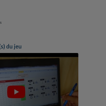
rs
(s) du jeu