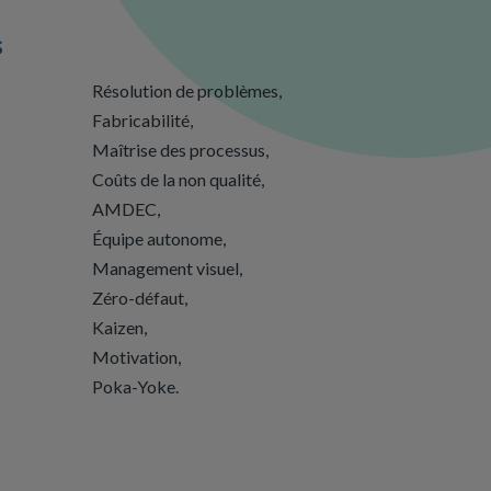
s
Résolution de problèmes,
Fabricabilité,
Maîtrise des processus,
Coûts de la non qualité,
AMDEC,
Équipe autonome,
Management visuel,
Zéro-défaut,
Kaizen,
Motivation,
Poka-Yoke.