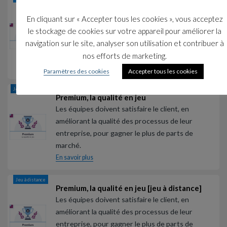
Le jeu du Lean Management [jeu à distance]
Le Jeu du Lean Management en format à
En cliquant sur « Accepter tous les cookies », vous acceptez
distanciel pour aborder l’ensemble des concepts
le stockage de cookies sur votre appareil pour améliorer la
du Lean Management en mettant en œuvre un
navigation sur le site, analyser son utilisation et contribuer à
diagnostic complet.
nos efforts de marketing.
En savoir plus
Paramètres des cookies
Accepter tous les cookies
Jeu présentiel
Premium, la qualité en jeu
Les équipes doivent satisfaire le client, en
améliorant la qualité des processus de leur
entreprise, pour gagner le plus de parts de
marché.
En savoir plus
Jeu à distance
Premium, la qualité en jeu [jeu à distance]
Les équipes doivent satisfaire le client, en
améliorant la qualité des processus de leur
entreprise, pour gagner le plus de parts de