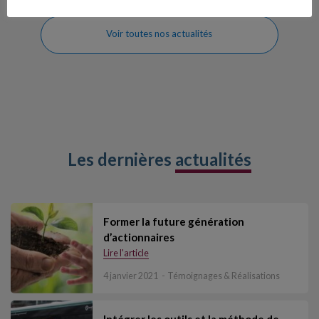
Voir toutes nos actualités
Les dernières
actualités
Former la future génération
d’actionnaires
Lire l'article
4 janvier 2021
Témoignages & Réalisations
Intégrer les outils et la méthode de