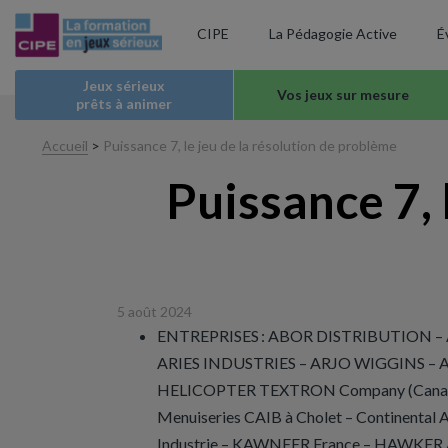
CIPE
La Pédagogie Active
É
Jeux sérieux
Vos jeux sur mesure
prêts à animer
Accueil
>
Puissance 7, le jeu de la résolution de problème
Puissance 7, 
5 août 2024
ENTREPRISES : ABOR DISTRIBUTION – A
ARIES INDUSTRIES – ARJO WIGGINS – 
HELICOPTER TEXTRON Company (Canad
Menuiseries CAIB à Cholet – Continental 
Industrie – KAWNEER France – HAWKER A