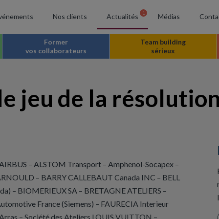
1
vénements
Nos clients
Actualités
Médias
Conta
Former
Team building
vos collaborateurs
sérieux
le jeu de la résoluti
IRBUS – ALSTOM Transport – Amphenol-Socapex –
ARNOULD – BARRY CALLEBAUT Canada INC – BELL
a) – BIOMERIEUX SA – BRETAGNE ATELIERS –
Automotive France (Siemens) – FAURECIA Interieur
rras – Société des Ateliers LOUIS VUITTON –