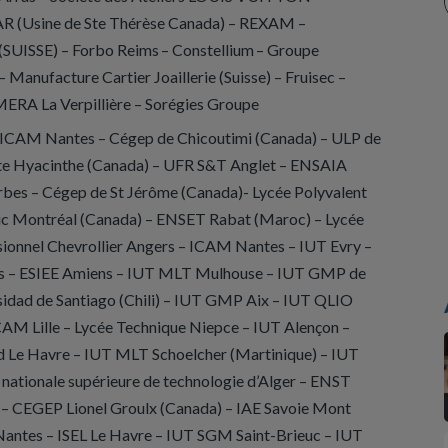
(Usine de Ste Thérèse Canada) – REXAM –
ISSE) – Forbo Reims – Constellium – Groupe
nufacture Cartier Joaillerie (Suisse) – Fruisec
–
EMERA La Verpillière – Sorégies Groupe
M Nantes – Cégep de Chicoutimi (Canada) – ULP de
te Hyacinthe (Canada) – UFR S&T Anglet – ENSAIA
arbes – Cégep de St Jérôme (Canada)- Lycée Polyvalent
ic Montréal (Canada) – ENSET Rabat (Maroc) – Lycée
ssionnel Chevrollier Angers – ICAM Nantes – IUT Evry –
s – ESIEE Amiens – IUT MLT Mulhouse – IUT GMP de
sidad de Santiago (Chili) – IUT GMP Aix – IUT QLIO
CAM Lille – Lycée Technique Niepce – IUT Alençon –
ed Le Havre – IUT MLT Schoelcher (Martinique) – IUT
nationale supérieure de technologie d’Alger – ENST
r – CEGEP Lionel Groulx (Canada) – IAE Savoie Mont
Nantes – ISEL Le Havre
– IUT SGM Saint-Brieuc – IUT