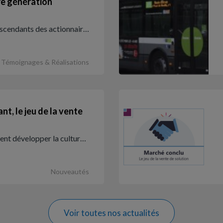
re génération
descendants des actionnair…
Témoignages & Réalisations
t, le jeu de la vente
t développer la cultur…
Nouveautés
Voir toutes nos actualités