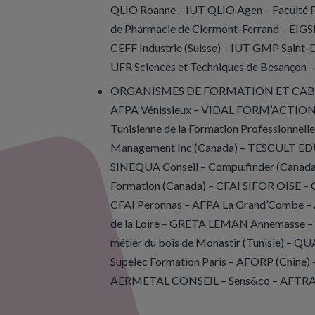
QLIO Roanne – IUT QLIO Agen – Faculté 
de Pharmacie de Clermont-Ferrand – EIGS
CEFF Industrie (Suisse) – IUT GMP Saint
UFR Sciences et Techniques de Besançon –
ORGANISMES DE FORMATION ET CABINET
AFPA Vénissieux – VIDAL FORM’ACTION C
Tunisienne de la Formation Professionnell
Management Inc (Canada) – TESCULT ED
SINEQUA Conseil – Compu.finder (Canada)
Formation (Canada) – CFAI SIFOR OISE 
CFAI Peronnas – AFPA La Grand’Combe – A
de la Loire – GRETA LEMAN Annemasse – A
métier du bois de Monastir (Tunisie) – 
Supelec Formation Paris – AFORP (Chin
AERMETAL CONSEIL
– Sens&co
– AFTRAL