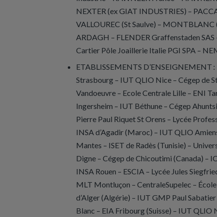
NEXTER (ex GIAT INDUSTRIES) – PACCAR 
VALLOUREC (St Saulve) – MONTBLANC (SU
ARDAGH – FLENDER Graffenstaden SAS – Ma
Cartier Pôle Joaillerie Italie PGI SPA – N
ETABLISSEMENTS D’ENSEIGNEMENT : ICA
Strasbourg – IUT QLIO Nice – Cégep de S
Vandoeuvre – Ecole Centrale Lille – ENI T
Ingersheim – IUT Béthune – Cégep Ahunts
Pierre Paul Riquet St Orens – Lycée Profe
INSA d’Agadir (Maroc) – IUT QLIO Amien
Mantes – ISET de Radès (Tunisie) – Univer
Digne – Cégep de Chicoutimi (Canada) – I
INSA Rouen – ESCIA – Lycée Jules Siegfri
MLT Montluçon – CentraleSupelec – École 
d’Alger (Algérie) – IUT GMP Paul Sabatie
Blanc
– EIA Fribourg (Suisse) – IUT QLIO 