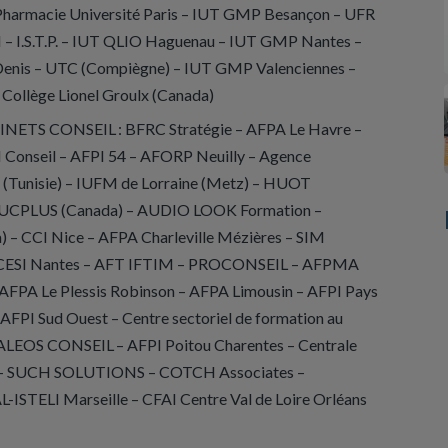
Pharmacie Université Paris – IUT GMP Besançon – UFR
I – I.S.T.P. – IUT QLIO Haguenau – IUT GMP Nantes
–
-Denis – UTC (Compiègne) – IUT GMP Valenciennes –
 Collège Lionel Groulx (Canada)
S CONSEIL : BFRC Stratégie – AFPA Le Havre –
onseil – AFPI 54 – AFORP Neuilly – Agence
e (Tunisie) – IUFM de Lorraine (Metz) – HUOT
UCPLUS (Canada) – AUDIO LOOK Formation –
 – CCI Nice – AFPA Charleville Mézières – SIM
– CESI Nantes – AFT IFTIM – PROCONSEIL – AFPMA
FPA Le Plessis Robinson – AFPA Limousin – AFPI Pays
FPI Sud Ouest – Centre sectoriel de formation au
QUALEOS CONSEIL – AFPI Poitou Charentes – Centrale
e) – SUCH SOLUTIONS – COTCH Associates –
-ISTELI Marseille – CFAI Centre Val de Loire Orléans