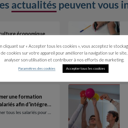
res
actualités
peuvent vous i
 culture économique
prise
n cliquant sur « Accepter tous les cookies », vous acceptez le stocka
t développer la cultur…
de cookies sur votre appareil pour améliorer la navigation sur le site,
analyser son utilisation et contribuer à nos efforts de marketing.
Pédagogie
Paramètres des cookies
Accepter tous les cookies
imer une formation
alariés afin d’intégre…
mer tous les salariés pour …